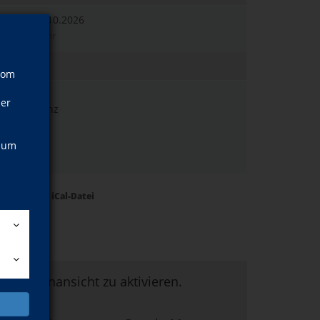
nntag, 25.10.2026
:30–21:00 Uhr
00 EUR
vom
 N.
ner
068 Koblenz
 N.
, um
 N.
Termine als iCal-Datei
um Kartenansicht zu aktivieren.