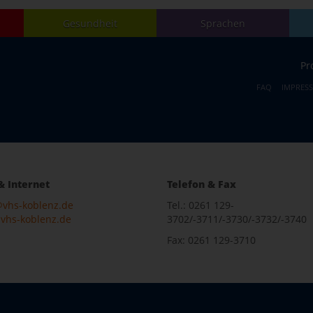
Gesundheit
Sprachen
Pr
FAQ
IMPRES
& Internet
Telefon & Fax
@vhs-koblenz.de
Tel.: 0261 129-
vhs-koblenz.de
3702/-3711/-3730/-3732/-3740
Fax: 0261 129-3710