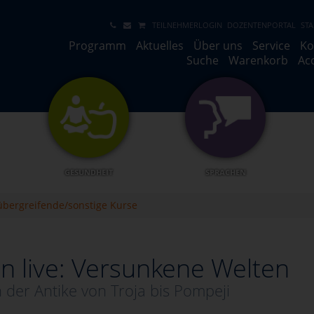
TEILNEHMERLOGIN
DOZENTENPORTAL
STA
Programm
Aktuelles
Über uns
Service
Ko
Suche
Warenkorb
Ac
GESUNDHEIT
SPRACHEN
übergreifende/sonstige Kurse
n live: Versunkene Welten
 der Antike von Troja bis Pompeji