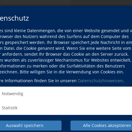
Datum
So
19
enschutz
Gebühr
5,
es sind kleine Datenmengen, die von einer Website gesendet und 
owser des Nutzers während des Surfens auf dem Computer des
Martin Zimmermann
Ort
N.
rs gespeichert werden. Ihr Browser speichert jede Nachricht in ei
uptdozent
56
en Datei, die Cookie genannt wird. Wenn Sie eine weitere Seite vom
N.
r anfordern, sendet Ihr Browser das Cookie an den Server zurück.
 Dozentenprofil
es wurden als zuverlässiger Mechanismus für Websites entwickelt
N.
urse dieses Dozenten
Informationen zu merken oder die Surfaktivitäten des Benutzers
zeichnen. Bitte willigen Sie in die Verwendung von Cookies ein.
re Informationen finden Sie in unseren
Datenschutzhinweisen
.
Kursdetails drucken
Notwendig
Kursort
Statistik
Hier klicken, 
Auswahl speichern
Alle Cookies akzeptieren