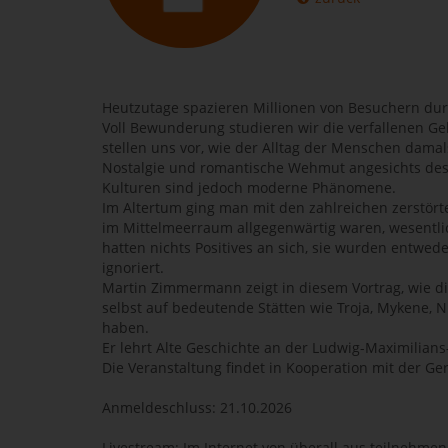
Heutzutage spazieren Millionen von Besuchern dur
Voll Bewunderung studieren wir die verfallenen
stellen uns vor, wie der Alltag der Menschen dam
Nostalgie und romantische Wehmut angesichts des
Kulturen sind jedoch moderne Phänomene.
Im Altertum ging man mit den zahlreichen zerstört
im Mittelmeerraum allgegenwärtig waren, wesentl
hatten nichts Positives an sich, sie wurden entwede
ignoriert.
Martin Zimmermann zeigt in diesem Vortrag, wie d
selbst auf bedeutende Stätten wie Troja, Mykene, N
haben.
Er lehrt Alte Geschichte an der Ludwig-Maximilian
Die Veranstaltung findet in Kooperation mit der Ger
Anmeldeschluss: 21.10.2026
Livestream: Im Internet von überall aus teilnehmen