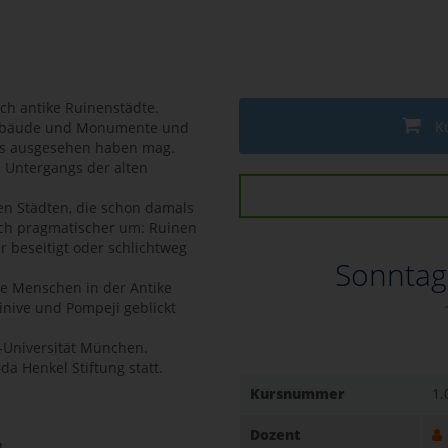
ch antike Ruinenstädte.
K
 Gebäude und Monumente und
als ausgesehen haben mag.
 Untergangs der alten
en Städten, die schon damals
ich pragmatischer um: Ruinen
r beseitigt oder schlichtweg
Sonntag
ie Menschen in der Antike
inive und Pompeji geblickt
s-Universität München.
da Henkel Stiftung statt.
Kursnummer
1.
Dozent
!