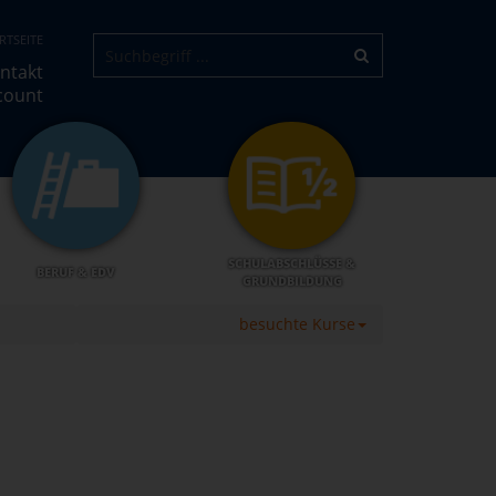
RTSEITE
ntakt
count
SCHULABSCHLÜSSE &
BERUF & EDV
GRUNDBILDUNG
besuchte Kurse