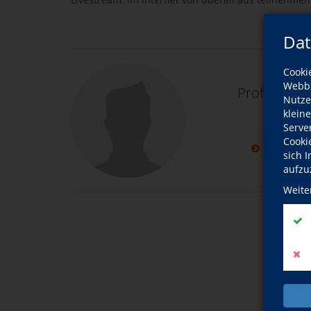
Dat
Cooki
Webbr
Prof. Dr. 
Nutze
Ha
klein
Serve
zum
Cooki
weitere K
sich 
aufzu
Weite