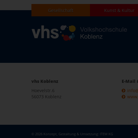
Gesellschaft
Kunst & Kultur
vhs Koblenz
E-Mail 
Hoevelstr.6
info
56073 Koblenz
www.
© 2026 Konzept, Gestaltung & Umsetzung:
ITEM KG