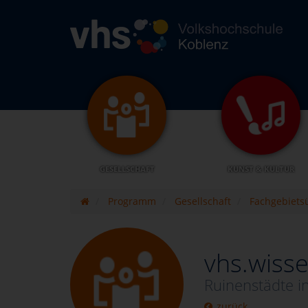
GESELLSCHAFT
KUNST & KULTUR
Programm
Gesellschaft
Fachgebiets
vhs.wisse
Ruinenstädte in
zurück