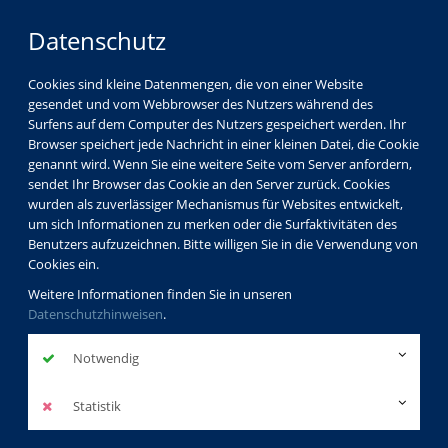
Datenschutz
Cookies sind kleine Datenmengen, die von einer Website
gesendet und vom Webbrowser des Nutzers während des
Surfens auf dem Computer des Nutzers gespeichert werden. Ihr
Browser speichert jede Nachricht in einer kleinen Datei, die Cookie
genannt wird. Wenn Sie eine weitere Seite vom Server anfordern,
sendet Ihr Browser das Cookie an den Server zurück. Cookies
Programm
Gesellschaft
wurden als zuverlässiger Mechanismus für Websites entwickelt,
Fachgebietsübergreifende/sonstige Kurse
um sich Informationen zu merken oder die Surfaktivitäten des
Benutzers aufzuzeichnen. Bitte willigen Sie in die Verwendung von
Cookies ein.
besuchte Kurse
Weitere Informationen finden Sie in unseren
Datenschutzhinweisen
.
vhs.wissen live: Kunst im
Notwendig
Ohr – Ein Livestream für
Statistik
alle Sinne