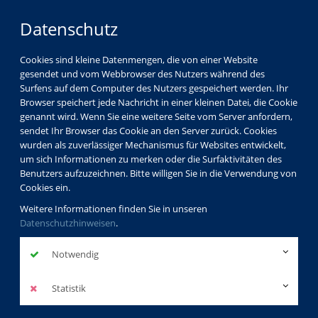
Datenschutz
Cookies sind kleine Datenmengen, die von einer Website
gesendet und vom Webbrowser des Nutzers während des
Surfens auf dem Computer des Nutzers gespeichert werden. Ihr
Browser speichert jede Nachricht in einer kleinen Datei, die Cookie
genannt wird. Wenn Sie eine weitere Seite vom Server anfordern,
sendet Ihr Browser das Cookie an den Server zurück. Cookies
Kontakt
Häufig gestellte Fragen
wurden als zuverlässiger Mechanismus für Websites entwickelt,
um sich Informationen zu merken oder die Surfaktivitäten des
Benutzers aufzuzeichnen. Bitte willigen Sie in die Verwendung von
Cookies ein.
Haben Sie noch weitere
Weitere Informationen finden Sie in unseren
Datenschutzhinweisen
Fragen?
.
Notwendig
zurück
Statistik
Schauen Sie doch noch in unsere
Allgemeinen
Geschäftsbedingungen
oder
kontaktieren
Sie uns. Wir helfen