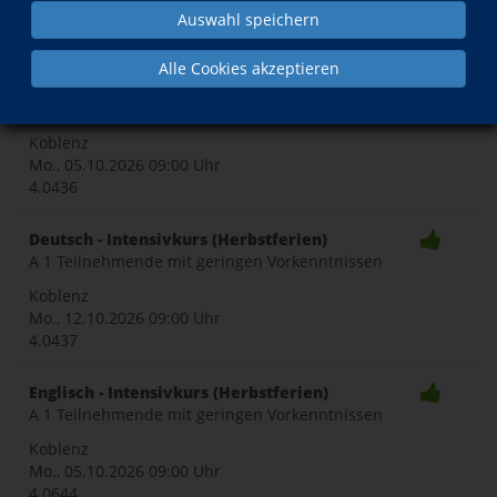
Auswahl speichern
Toggle
Alle Cookies akzeptieren
Deutsch - Intensivkurs (Herbstferien)
A 1 Teilnehmende ohne Vorkenntnisse
naviga
Koblenz
Mo., 05.10.2026
09:00 Uhr
4.0436
Deutsch - Intensivkurs (Herbstferien)
A 1 Teilnehmende mit geringen Vorkenntnissen
Koblenz
Mo., 12.10.2026
09:00 Uhr
4.0437
Englisch - Intensivkurs (Herbstferien)
A 1 Teilnehmende mit geringen Vorkenntnissen
Koblenz
Mo., 05.10.2026
09:00 Uhr
4.0644