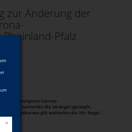
g zur Änderung der
rona-
Rheinland-Pfalz
vom
ner
, um
neunundzwanzigsten Corona-
rse gilt weiterhin die 3G-Regel (geimpft,
 und Kunstkursen gilt weiterhin die 2G+ Regel.