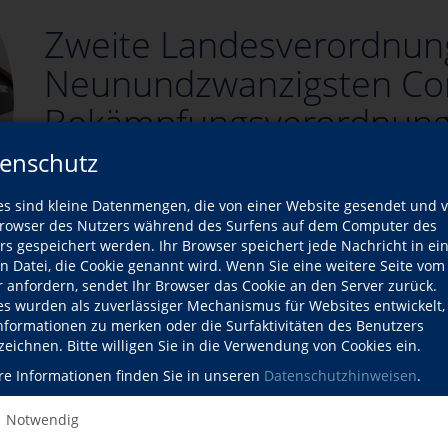
Zweite Landesverordnun
Neunundzwanzigsten Co
Bekämpfungsverordnung 
enschutz
zurück
es sind kleine Datenmengen, die von einer Website gesendet und 
owser des Nutzers während des Surfens auf dem Computer des
rs gespeichert werden. Ihr Browser speichert jede Nachricht in ei
en Datei, die Cookie genannt wird. Wenn Sie eine weitere Seite vom
r anfordern, sendet Ihr Browser das Cookie an den Server zurück.
es wurden als zuverlässiger Mechanismus für Websites entwickelt
Informationen zu merken oder die Surfaktivitäten des Benutzers
ass es mit der zweiten Landesverordnung zur Änderung der 
zeichnen. Bitte willigen Sie in die Verwendung von Cookies ein.
e Kurse an der Volkshochschule gibt. Für die allgemeinen Ku
re Informationen finden Sie in unseren
Datenschutzhinweisen
.
ewegungskursen, Entspannungskursen, Kochkursen sowie Musik-
Notwendig