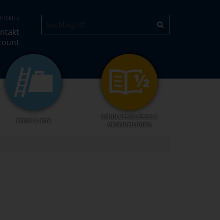
RTSEITE
ntakt
count
SCHULABSCHLÜSSE &
BERUF & EDV
GRUNDBILDUNG