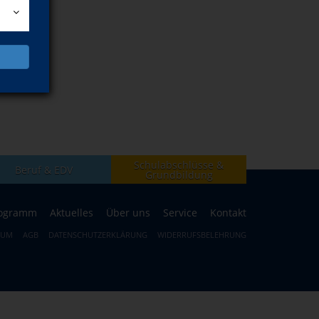
Schulabschlüsse &
Beruf & EDV
Grundbildung
ogramm
Aktuelles
Über uns
Service
Kontakt
SUM
AGB
DATENSCHUTZERKLÄRUNG
WIDERRUFSBELEHRUNG