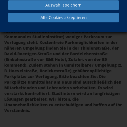
Auswahl speichern
Alle Cookies akzeptieren
Leider wurde die Anzahl der Parkmöglichkeiten von
Seiten des Eigentümers reduziert, sodass allen drei
Institutionen (Volkshochschule, Musikschule,
Kommunales Studieninstitut) weniger Parkraum zur
Verfügung steht. Kostenfreie Parkmöglichkeiten in der
näheren Umgebung finden Sie in der Thielenstraße, der
David-Roentgen-Straße und der Bardelebenstraße
(Einbahnstraße vor B&B Hotel, Zufahrt von der B9
kommend). Zudem stehen in unmittelbarer Umgebung (z.
B. Hoevelstraße, Boelckestraße) gebührenpflichtige
Parkplätze zur Verfügung. Bitte beachten Sie: Die
Parkplätze unmittelbar am Haus sind ausschließlich den
Mitarbeitenden und Lehrenden vorbehalten. Es wird
verstärkt kontrolliert. Stadtintern wird an langfristigen
Lösungen gearbeitet. Wir bitten, die
Unannehmlichkeiten zu entschuldigen und hoffen auf Ihr
Verständnis.