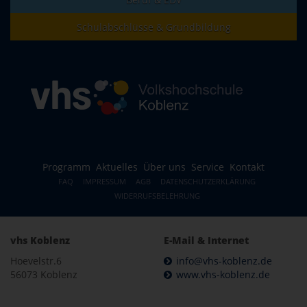
Schulabschlüsse & Grundbildung
Programm
Aktuelles
Über uns
Service
Kontakt
FAQ
IMPRESSUM
AGB
DATENSCHUTZERKLÄRUNG
WIDERRUFSBELEHRUNG
vhs Koblenz
E-Mail & Internet
Hoevelstr.6
info@vhs-koblenz.de
56073 Koblenz
www.vhs-koblenz.de