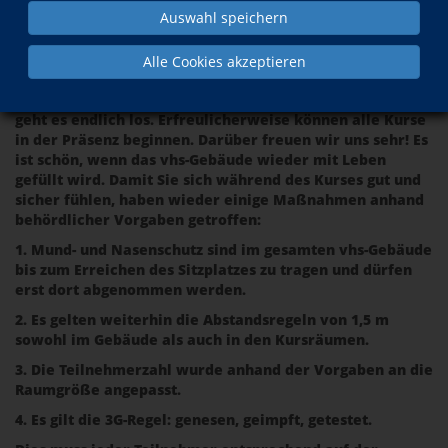
Auswahl speichern
Alle Cookies akzeptieren
Liebe Teilnehmerinnen, liebe Teilnehmer,
der Semesterstart steht bevor. Ab Montag, 06.09.2021
geht es endlich los. Erfreulicherweise können alle Kurse
in der Präsenz beginnen. Darüber freuen wir uns sehr! Es
ist schön, wenn das vhs-Gebäude wieder mit Leben
gefüllt wird. Damit Sie sich während des Kurses gut und
sicher fühlen, haben wieder einige Maßnahmen anhand
behördlicher Vorgaben getroffen:
1. Mund- und Nasenschutz sind im gesamten vhs-Gebäude
bis zum Erreichen des Sitzplatzes zu tragen und dürfen
erst dort abgenommen werden.
2. Es gelten weiterhin die Abstandsregeln von 1,5 m
sowohl im Gebäude als auch in den Kursräumen.
3. Die Teilnehmerzahl wurde anhand der Vorgaben an die
Raumgröße angepasst.
4. Es gilt die 3G-Regel: genesen, geimpft, getestet.