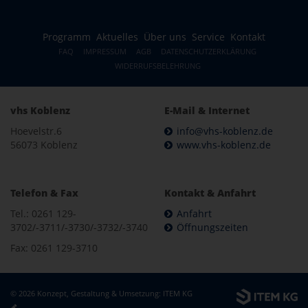
Programm
Aktuelles
Über uns
Service
Kontakt
FAQ
IMPRESSUM
AGB
DATENSCHUTZERKLÄRUNG
WIDERRUFSBELEHRUNG
vhs Koblenz
E-Mail & Internet
Hoevelstr.6
info@vhs-koblenz.de
56073 Koblenz
www.vhs-koblenz.de
Telefon & Fax
Kontakt & Anfahrt
Tel.: 0261 129-
Anfahrt
3702/-3711/-3730/-3732/-3740
Öffnungszeiten
Fax: 0261 129-3710
© 2026 Konzept, Gestaltung & Umsetzung:
ITEM KG