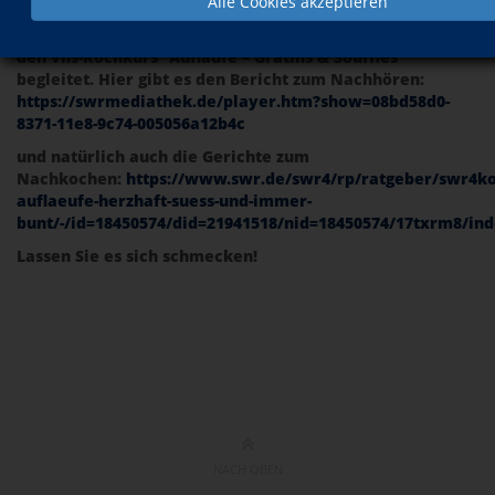
Alle Cookies akzeptieren
Auch unsere Dozentin Frau Brigitte Runzheimer möchte
uns den Sommer kulinarisch verschönern! Der SWR 4 hat
den vhs-Kochkurs "Aufläufe – Gratins & Soufflés"
begleitet. Hier gibt es den Bericht zum Nachhören:
https://swrmediathek.de/player.htm?show=08bd58d0-
8371-11e8-9c74-005056a12b4c
und natürlich auch die Gerichte zum
Nachkochen:
https://www.swr.de/swr4/rp/ratgeber/swr4ko
auflaeufe-herzhaft-suess-und-immer-
bunt/-/id=18450574/did=21941518/nid=18450574/17txrm8/in
Lassen Sie es sich schmecken!
NACH OBEN