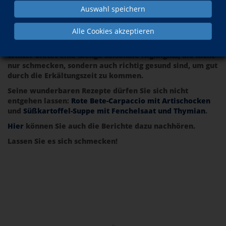
Auswahl speichern
Auch unser Dozent Daniel Kiehnel möchte uns den
Alle Cookies akzeptieren
Winter kulinarisch verschönern! Der SWR 4 hat den vhs-
Kochkurs "Vegetarische Winterküche" begleitet. Der
Winter bietet eine Menge saisonale Highlights, die nicht
nur schmecken, sondern auch richtig gesund sind, um gut
durch die Erkältungszeit zu kommen.
Seine wunderbaren Rezepte dürfen Sie sich nicht
entgehen lassen:
Rote Bete-Carpaccio mit Artischocken
und
Süßkartoffel-Suppe mit Fenchelsaat und Thymian
.
Hier
können Sie auch die Berichte dazu nachhören.
Lassen Sie es sich schmecken!