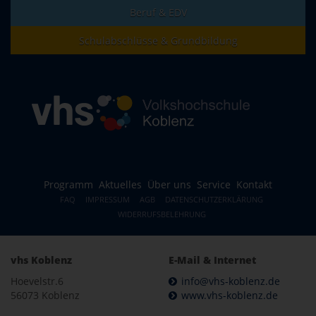
Beruf & EDV
Schulabschlüsse & Grundbildung
Programm
Aktuelles
Über uns
Service
Kontakt
FAQ
IMPRESSUM
AGB
DATENSCHUTZERKLÄRUNG
WIDERRUFSBELEHRUNG
vhs Koblenz
E-Mail & Internet
Hoevelstr.6
info@vhs-koblenz.de
56073 Koblenz
www.vhs-koblenz.de