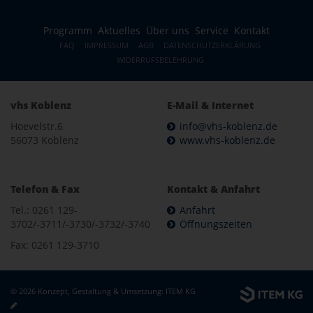
Programm
Aktuelles
Über uns
Service
Kontakt
FAQ
IMPRESSUM
AGB
DATENSCHUTZERKLÄRUNG
WIDERRUFSBELEHRUNG
vhs Koblenz
E-Mail & Internet
Hoevelstr.6
info@vhs-koblenz.de
56073 Koblenz
www.vhs-koblenz.de
Telefon & Fax
Kontakt & Anfahrt
Tel.: 0261 129-
Anfahrt
3702/-3711/-3730/-3732/-3740
Öffnungszeiten
Fax: 0261 129-3710
© 2026 Konzept, Gestaltung & Umsetzung:
ITEM KG