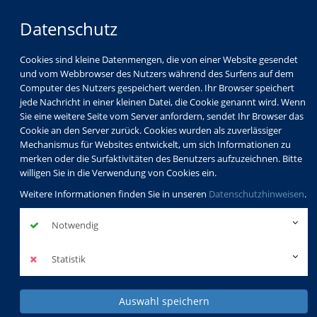
Datenschutz
Cookies sind kleine Datenmengen, die von einer Website gesendet
und vom Webbrowser des Nutzers während des Surfens auf dem
Computer des Nutzers gespeichert werden. Ihr Browser speichert
jede Nachricht in einer kleinen Datei, die Cookie genannt wird. Wenn
Sie eine weitere Seite vom Server anfordern, sendet Ihr Browser das
Cookie an den Server zurück. Cookies wurden als zuverlässiger
Aktuelles
Mechanismus für Websites entwickelt, um sich Informationen zu
Eröffnung der vhs-Lounge zum Frühjahrsemester
merken oder die Surfaktivitäten des Benutzers aufzuzeichnen. Bitte
2018
willigen Sie in die Verwendung von Cookies ein.
Weitere Informationen finden Sie in unseren
Datenschutzhinweisen
.
Notwendig
Eröffnung der
vhs-Lounge zum
Statistik
Frühjahrsemeste
Auswahl speichern