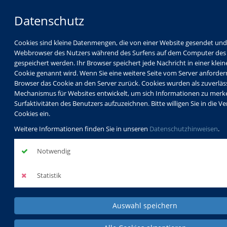
Datenschutz
Cookies sind kleine Datenmengen, die von einer Website gesendet un
Webbrowser des Nutzers während des Surfens auf dem Computer des
gespeichert werden. Ihr Browser speichert jede Nachricht in einer kleine
Cookie genannt wird. Wenn Sie eine weitere Seite vom Server anfordern
Browser das Cookie an den Server zurück. Cookies wurden als zuverläs
Mechanismus für Websites entwickelt, um sich Informationen zu merk
Aktuelles
Surfaktivitäten des Benutzers aufzuzeichnen. Bitte willigen Sie in die
dreiunddreißgiste Corona-Bekämpfungsverordnung
Cookies ein.
Rheinland-Pfalz vom 03. April 2022
Weitere Informationen finden Sie in unseren
Datenschutzhinweisen
.
Notwendig
dreiunddreißgist
Statistik
Corona-
Bekämpfungsver
Auswahl speichern